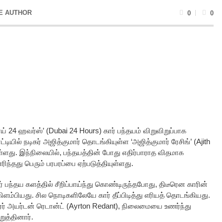
E AUTHOR
0
0
ாய் 24 ஹவர்ஸ்’ (Dubai 24 Hours) கார் பந்தயம் விறுவிறுப்பாக
டியில் நடிகர் அஜித்குமார் தொடங்கியுள்ள ‘அஜித்குமார் ரேசிங்’ (Ajith
்ளது. இந்நிலையில், பந்தயத்தின் போது எதிர்பாராத விதமாக
எரிந்தது பெரும் பரபரப்பை ஏற்படுத்தியுள்ளது.
் பந்தய களத்தில் சீறிப்பாய்ந்து கொண்டிருந்தபோது, திடீரென காரின்
கிளம்பியது. சில நொடிகளிலேயே கார் தீப்பிடித்து எரியத் தொடங்கியது.
ரர் அயர்டன் ரெடான்ட் (Ayrton Redant), நிலைமையை உணர்ந்து
ுத்தினார்.