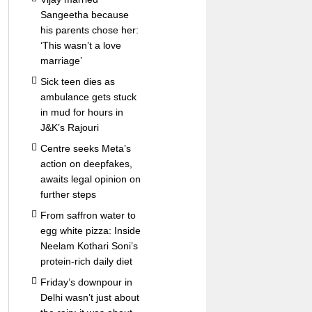
Sangeetha because
his parents chose her:
‘This wasn’t a love
marriage’
Sick teen dies as
ambulance gets stuck
in mud for hours in
J&K’s Rajouri
Centre seeks Meta’s
action on deepfakes,
awaits legal opinion on
further steps
From saffron water to
egg white pizza: Inside
Neelam Kothari Soni’s
protein-rich daily diet
Friday’s downpour in
Delhi wasn’t just about