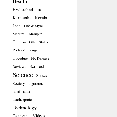
Health
india
Hyderabad
Kerala
Karnataka
Lead
Life & Style
Madurai
Manipur
Opinion
Other States
Podcast
pongal
procedure
PR Release
Sci-Tech
Reviews
Science
Shows
Society
sugarcane
tamilnadu
teacherprotest
Technology
Videos
Telangana