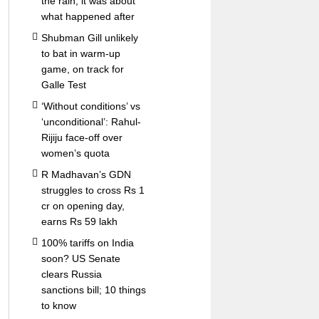
the rain; it was about
what happened after
Shubman Gill unlikely
to bat in warm-up
game, on track for
Galle Test
‘Without conditions’ vs
‘unconditional’: Rahul-
Rijiju face-off over
women’s quota
R Madhavan’s GDN
struggles to cross Rs 1
cr on opening day,
earns Rs 59 lakh
100% tariffs on India
soon? US Senate
clears Russia
sanctions bill; 10 things
to know