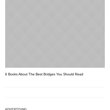
6 Books About The Best Bridges You Should Read
Es
ADVERTISING