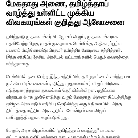
மேகதாது அணை, தமிழ்த்தாய்
வாழ்த்து உள்ளிட்ட முக்கிய
விவகாரங்கள் குறித்து ஆலோசனை
தமிழ்நாடு முதலமைச்சர் சி. ஜோசப் விஜய், முதலமைச்சராக
பதவியேற்ற பிறகு முதல் முறையாக டெல்லிக்கு அதிகாரப்பூர்வ
பயணம் மேற்கொண்டு பிரதமர் நரேந்திர மோடியை சந்தித்தார்.
இந்த சந்திப்பு தேசிய அரசியல் வட்டாரங்களில் பெரும் கவனத்தை
ஈர்த்துள்ளது.
டெல்லியில் நடைபெற்ற இந்த சந்திப்பில், தமிழ்நாட்டைச் சார்ந்த பல
முக்கிய பிரச்சனைகள் குறித்து முதலமைச்சர் விஜய் விரிவாக
எடுத்துரைத்ததாக தகவல்கள் தெரிவிக்கின்றன. குறிப்பாக
கர்நாடக அரசு முன்னெடுத்து வரும் மேகதாது அணை திட்டத்திற்கு
தமிழக அரசு கடும் எதிர்ப்பு தெரிவித்து வரும் நிலையில், அந்த
திட்டத்தை மத்திய அரசு தடுக்க வேண்டும் என விஜய்
வலியுறுத்தியதாக கூறப்படுகிறது.
மேலும், அரசு விழாக்களில் “தமிழ்த்தாய் வாழ்த்து” பாடலை
கட்டாயமாக ஒலிப்பதற்கான நடைமுறைகள் மற்றும் அதனைச்