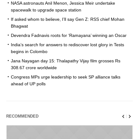
NASA astronauts Anil Menon, Jessica Meir undertake
spacewalk to upgrade space station
If asked whom to believe, I’ll say Gen Z: RSS chief Mohan
Bhagwat
Devendra Fadnavis roots for ‘Ramayana’ winning an Oscar
India’s search for answers to rediscover lost glory in Tests
begins in Colombo
Jana Nayagan day 15: Thalapathy Vijay film grosses Rs
308.67 crore worldwide
Congress MPs urge leadership to seek SP alliance talks
ahead of UP polls
RECOMMENDED