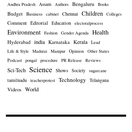
Bengaluru
Assam
Andhra Pradesh
Authors
Books
Children
Budget
Chennai
Business
cabinet
Colleges
Comment
Editorial
Education
electoralprocess
Environment
Health
Fashion
Gender Agenda
india
Kerala
Hyderabad
Karnataka
Lead
Opinion
Life & Style
Madurai
Manipur
Other States
Podcast
pongal
procedure
PR Release
Reviews
Science
Sci-Tech
Shows
Society
sugarcane
Technology
tamilnadu
Telangana
teacherprotest
World
Videos