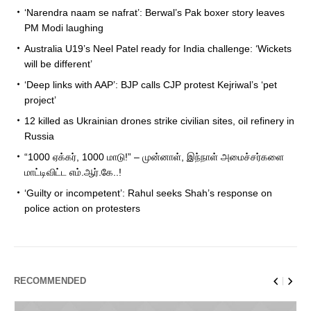
‘Narendra naam se nafrat’: Berwal’s Pak boxer story leaves
PM Modi laughing
Australia U19’s Neel Patel ready for India challenge: ‘Wickets
will be different’
‘Deep links with AAP’: BJP calls CJP protest Kejriwal’s ‘pet
project’
12 killed as Ukrainian drones strike civilian sites, oil refinery in
Russia
“1000 ஏக்கர், 1000 மாடு!” – முன்னாள், இந்நாள் அமைச்சர்களை
மாட்டிவிட்ட எம்.ஆர்.கே..!
‘Guilty or incompetent’: Rahul seeks Shah’s response on
police action on protesters
RECOMMENDED