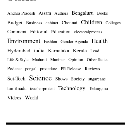
Bengaluru
Assam
Andhra Pradesh
Authors
Books
Children
Budget
Chennai
Business
cabinet
Colleges
Comment
Editorial
Education
electoralprocess
Environment
Health
Fashion
Gender Agenda
india
Kerala
Hyderabad
Karnataka
Lead
Opinion
Life & Style
Madurai
Manipur
Other States
Podcast
pongal
procedure
PR Release
Reviews
Science
Sci-Tech
Shows
Society
sugarcane
Technology
tamilnadu
Telangana
teacherprotest
World
Videos