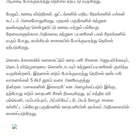
அடிக்கடி போக்குவரத்து நெரிசல் ஏற்பட்டு வருகிறது.
மேலும், உணவு விடுதிகள், ஓட்டல்களில் மதிய நேரங்களில் மக்கள்
கூட்டம் அலைமோதுகிறது. புறநகர் பகுதிகளில் சுற்றுலா
தலங்களுக்கு சென்றுவிட்டு உணவு மற்றும் பல்வேறு
தேவைகளுக்காக அதிகளவு சுற்றுலா பயணிகள் பகல் நேரங்களில்
வரும் போது, கமர்சியல் சாலையில் போக்குவரத்து நெரிசல்
ஏற்படுகிறது.
கொடைக்கானலில் களைகட்டும் உறை பனி சீசனை அனுபவிக்கவும்,
தொடர் விடுமுறையை கொண்டாடவும் சுற்றுலாப்பயணிகள் குவிந்த
வருகின்றனர். இதனால் கடும் போக்குவரத்து நெரிசல் உண்டாகி
வாகனங்கள் 5 கிமீ தூரம் வரை அணிவகுத்து
நின்றன.`மலைகளின் இளவரசி’ என அழைக்கப்படும் இங்கு,
தற்போது கடும் உறைபனி சீசன் நிலவுகிறது. நட்சத்திர ஏரி
புல்வெளி, பாம்பார்புர‌ம், அப்ச‌ர்வேட்ட‌ரி, பியர் சோழா சாலை
உள்ளிட்ட ப‌ல்வேறு பகுதிகளில் உறைபனியின் தாக்கம் அதிகளளவில்
காணப்படுகிறது.