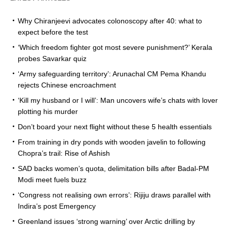
Why Chiranjeevi advocates colonoscopy after 40: what to
expect before the test
‘Which freedom fighter got most severe punishment?’ Kerala
probes Savarkar quiz
‘Army safeguarding territory’: Arunachal CM Pema Khandu
rejects Chinese encroachment
‘Kill my husband or I will’: Man uncovers wife’s chats with lover
plotting his murder
Don’t board your next flight without these 5 health essentials
From training in dry ponds with wooden javelin to following
Chopra’s trail: Rise of Ashish
SAD backs women’s quota, delimitation bills after Badal-PM
Modi meet fuels buzz
‘Congress not realising own errors’: Rijiju draws parallel with
Indira’s post Emergency
Greenland issues ‘strong warning’ over Arctic drilling by