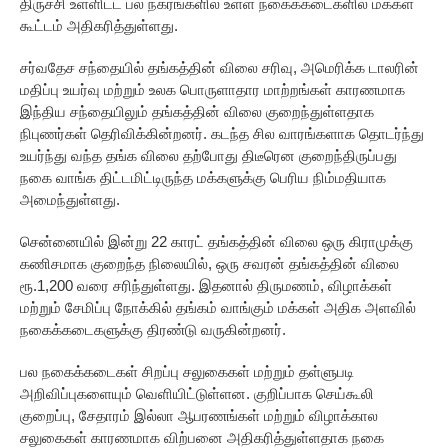
திருச்சி உள்ளிட்ட பல நகரங்களில் உள்ள நகைக்கடைகளில் மக்கள்
கூட்டம் அதிகரித்துள்ளது.
சர்வதேச சந்தையில் தங்கத்தின் விலை சரிவு, அமெரிக்க டாலரின்
மதிப்பு உயர்வு மற்றும் உலக பொருளாதார மாற்றங்கள் காரணமாக
இந்திய சந்தையிலும் தங்கத்தின் விலை குறைந்துள்ளதாக
நிபுணர்கள் தெரிவிக்கின்றனர். கடந்த சில வாரங்களாக தொடர்ந்து
உயர்ந்து வந்த தங்க விலை தற்போது திடீரென குறைந்திருப்பது
நகை வாங்க திட்டமிட்டிருந்த மக்களுக்கு பெரிய நிம்மதியாக
அமைந்துள்ளது.
சென்னையில் இன்று 22 காரட் தங்கத்தின் விலை ஒரு கிராமுக்கு
கணிசமாக குறைந்த நிலையில், ஒரு சவரன் தங்கத்தின் விலை
ரூ.1,200 வரை சரிந்துள்ளது. இதனால் திருமணம், விழாக்கள்
மற்றும் சேமிப்பு நோக்கில் தங்கம் வாங்கும் மக்கள் அதிக அளவில்
நகைக்கடைகளுக்கு திரண்டு வருகின்றனர்.
பல நகைக்கடைகள் சிறப்பு சலுகைகள் மற்றும் தள்ளுபடி
அறிவிப்புகளையும் வெளியிட்டுள்ளன. குறிப்பாக செய்கூலி
குறைப்பு, சேதாரம் இல்லா ஆபரணங்கள் மற்றும் விழாக்கால
சலுகைகள் காரணமாக விற்பனை அதிகரித்துள்ளதாக நகை