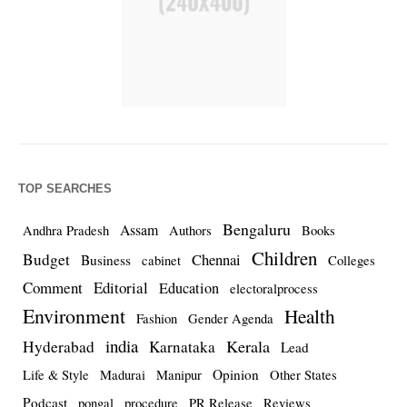
TOP SEARCHES
Bengaluru
Assam
Andhra Pradesh
Authors
Books
Children
Budget
Chennai
Business
cabinet
Colleges
Comment
Editorial
Education
electoralprocess
Environment
Health
Fashion
Gender Agenda
india
Kerala
Hyderabad
Karnataka
Lead
Opinion
Life & Style
Madurai
Manipur
Other States
Podcast
pongal
procedure
PR Release
Reviews