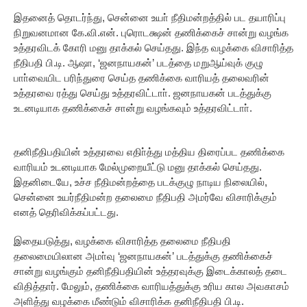
இதனைத் தொடர்ந்து, சென்னை உயா் நீதிமன்றத்தில் பட தயாரிப்பு
நிறுவனமான கே.வி.என். புரொடக்ஷன் தணிக்கைச் சான்று வழங்க
உத்தரவிடக் கோரி மனு தாக்கல் செய்தது. இந்த வழக்கை விசாரித்த
நீதிபதி பி.டி. ஆஷா, ‘ஜனநாயகன்’ படத்தை மறுஆய்வுக் குழு
பாா்வையிட பரிந்துரை செய்த தணிக்கை வாரியத் தலைவரின்
உத்தரவை ரத்து செய்து உத்தரவிட்டாா். ஜனநாயகன் படத்துக்கு
உடனடியாக தணிக்கைச் சான்று வழங்கவும் உத்தரவிட்டாா்.
தனிநீதிபதியின் உத்தரவை எதிா்த்து மத்திய திரைப்பட தணிக்கை
வாரியம் உடனடியாக மேல்முறையீட்டு மனு தாக்கல் செய்தது.
இதனிடையே, உச்ச நீதிமன்றத்தை படக்குழு நாடிய நிலையில்,
சென்னை உயர்நீதிமன்ற தலைமை நீதிபதி அமர்வே விசாரிக்கும்
எனத் தெரிவிக்கப்பட்டது.
இதையடுத்து, வழக்கை விசாரித்த தலைமை நீதிபதி
தலைமையிலான அமா்வு ‘ஜனநாயகன்’ படத்துக்கு தணிக்கைச்
சான்று வழங்கும் தனிநீதிபதியின் உத்தரவுக்கு இடைக்காலத் தடை
விதித்தார். மேலும், தணிக்கை வாரியத்துக்கு உரிய கால அவகாசம்
அளித்து வழக்கை மீண்டும் விசாரிக்க தனிநீதிபதி பி.டி.