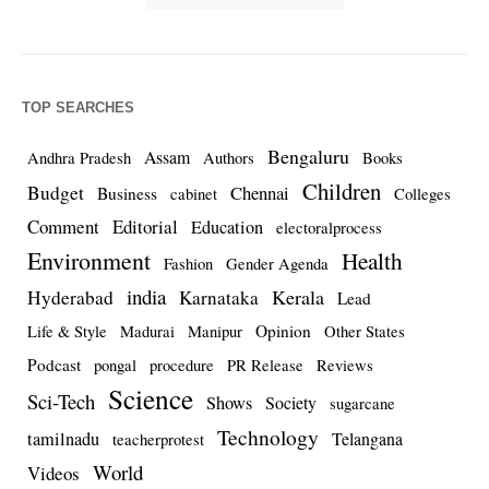
TOP SEARCHES
Bengaluru
Assam
Andhra Pradesh
Authors
Books
Children
Budget
Chennai
Business
cabinet
Colleges
Comment
Editorial
Education
electoralprocess
Environment
Health
Fashion
Gender Agenda
india
Kerala
Hyderabad
Karnataka
Lead
Opinion
Life & Style
Madurai
Manipur
Other States
Podcast
pongal
procedure
PR Release
Reviews
Science
Sci-Tech
Shows
Society
sugarcane
Technology
tamilnadu
Telangana
teacherprotest
World
Videos